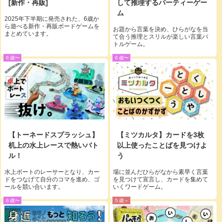
[新作・再販]
して推理するパーティーゲー
ム
2025年下半期に発売された、6歳か
ら遊べる新作・再販ボードゲームを
お題から言葉を決め、ひらがなを当
まとめています。
て合う推理とスリルが楽しい言葉バ
トルゲーム。
６歳〜
６歳〜
【トーネードスプラッシュ】
【ミツカルタ】カードを3枚
机上の水上レースで熱いバト
以上使ったことばを見つけよ
ル！
う
水上ボートのレーサーとなり、カー
場に並んだひらがなから素早く言葉
ドをつなげて自分のコマを進め、ゴ
を見つけて宣言し、カードを集めて
ールを競い合います。
いくワードゲーム。
６歳〜
５歳～