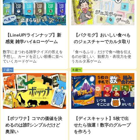
【LineUP/ラインナップ】新
【パクモグ】おいしい食べも
感覚 雑学ハイ&ローゲーム
のジェスチャーでカルタ取り
数字にまつわる雑学クイズの答えを
「食べるふり」だけで食べ物を伝え
予想し、カードを正しい順番に並べ
るのが楽しい、観察力・表現力を使
ていくカードゲーム
うカルタ系ゲーム
７歳〜
８歳〜
【ボツワナ】コマの価値を決
【ディスキャット】5枚で出
めるのは誰⁉︎シンプルだけど
せたら強運！数字のグループ
奥深い
を作ろう