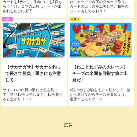
カードを1枚出し、動物コマを1個も
ねこカードで数字のグループ作り。
らうだけ。コマの点数はカードが出
カードの出し方を工夫して、相手の
されるたびに上下！
ジャマもしちゃおう！
６歳〜
４歳～
【サカナガサ】サカナを釣っ
【ねことねずみの大レース】
て長さで勝負！重さにも注意
チーズの楽園を目指す旅に出
して！
発だ！
サイコロの出目の数だけ魚を釣っ
4匹のねずみ駒をうまく動かして、猫
て、重り10を目指します。10を超え
から逃げながらチーズを集めよう。
ると魚がリリース！
定番すごろくゲーム
広告