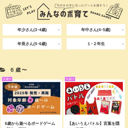
年少さん(3･4歳)
年中さん(4･5歳)
年長さん(5･6歳)
１･２年生
６歳〜
６歳〜
６歳〜
6歳から遊べるボードゲーム
【あいうえバトル】言葉を隠