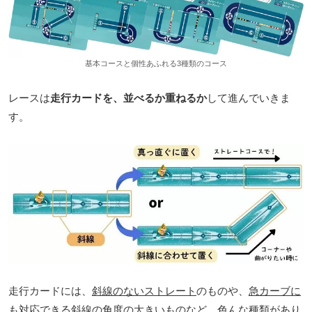
基本コースと個性あふれる3種類のコース
レースは
走行カードを、並べるか重ねるか
して進んでいきま
す。
走行カードには、
斜線のないストレート
のものや、
急カーブに
も対応できる斜線の角度の大きいもの
など、色んな種類があり