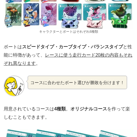
キャラクターとボートはそれぞれ6種類
ボートは
スピードタイプ・カーブタイプ・バランスタイプ
と性
能に特徴があって、
レースに使う走行カード20枚の内容もそれ
ぞれ異なります
。
コースに合わせたボート選びが勝敗を分けます！
用意されているコースは
4種類
。
オリジナルコース
を作って楽
しむこともできます。