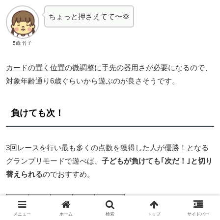
ちょっと押さえてて〜💢
5歳 竹子
カードの置く位置の微調整に手先の器用さが必要
になるので、
対象年齢通り6歳ぐらいから遊ぶのが良さそうです。
負けても次！
3回レースを行い最も多くの点数を獲得した人が優勝！
となる
グランプリモードで遊べば、
子どもが負けても｢次だ！｣と切り
替えられる
のでおすすめ。
１位
２位
３位
最下位
メニュー
ホーム
検索
トップ
サイドバー