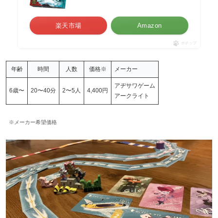
楽天市場
Amazon
ポチップ
年齢
時間
人数
価格
※
メーカー
アヂサワゲーム
6歳〜
20〜40分
2〜5人
4,400円
アークライト
※メーカー希望価格