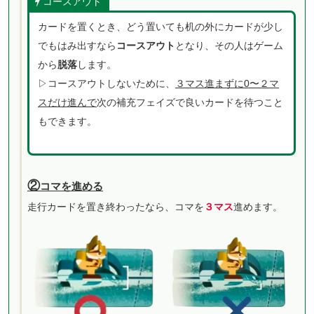
コースアウト
カードを置くとき、どう置いても机の外にカードが少し
でもはみ出すなら
コースアウト
となり、その人はゲーム
から
脱落
します。
▷コースアウトしないために、
３マス進まずに0〜２マ
スだけ進んで
次の補充フェイズで良いカードを待つこと
もできます。
②
コマを進める
走行カードを置き終わったなら、コマを
３マス
進めます。