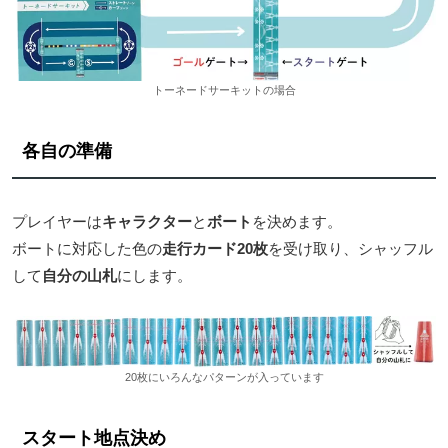
トーネードサーキットの場合
各自の準備
プレイヤーは
キャラクター
と
ボート
を決めます。
ボートに対応した色の
走行カード20枚
を受け取り、シャッフル
して
自分の山札
にします。
20枚にいろんなパターンが入っています
スタート地点決め