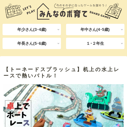
年少さん(3･4歳)
年中さん(4･5歳)
年長さん(5･6歳)
１･２年生
【トーネードスプラッシュ】机上の水上レ
ースで熱いバトル！