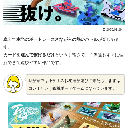
2025.09.29
卓上で
本当のボートレースさながらの熱いバトル
が楽しめま
す。
カードを選んで繋げるだけ
という手軽さで、子供達もすぐに理
解できて遊びやすい作品です。
我が家では小学生のお友達が遊びに来たら、
まずは
。
コレ
！
という
鉄板ボードゲーム
になっています