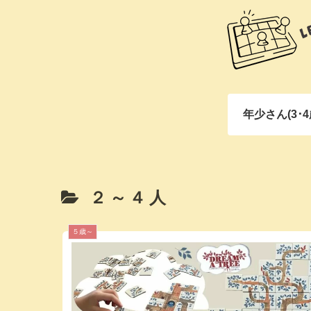
年少さん(3･4
２～４人
５歳～