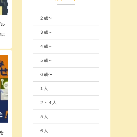
２歳〜
ズル
３歳～
幅広
４歳～
５歳～
６歳〜
１人
２～４人
５人
６人
を