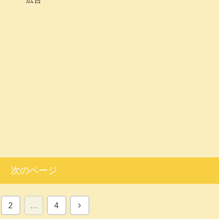
次のページ
次
2
…
4