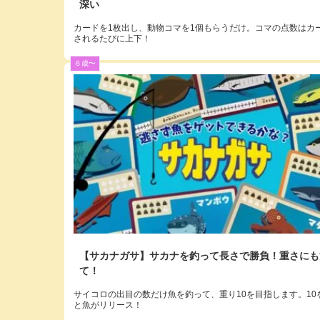
深い
カードを1枚出し、動物コマを1個もらうだけ。コマの点数はカ
されるたびに上下！
６歳〜
【サカナガサ】サカナを釣って長さで勝負！重さにも
て！
サイコロの出目の数だけ魚を釣って、重り10を目指します。10
と魚がリリース！