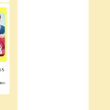
取ろ
触れ