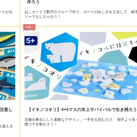
作ろう
ードが出
ねこカードで数字のグループ作り。カードの出し方を工夫して、相
ジャマもしちゃおう！
５歳～
注意し
【イキノコオリ】4×4マスの氷上サバイバルで生き残ろ
北極を舞台にした素敵なデザイン。一手先を読むだけ、 相手より長
物コマを動かそう！
を超える