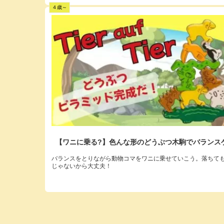
４歳～
【ワニに乗る?】色んな形のどうぶつ木駒でバランス
バランスをとりながら動物コマをワニに乗せていこう。落ちて
じゃないから大丈夫！